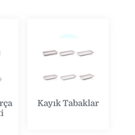
arça
Kayık Tabaklar
i