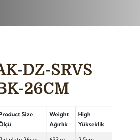
AK-DZ-SRVS
BK-26CM
Product Size
Weight
High
Ölçü
Ağırlık
Yükseklik
flat plate 26cm
633 gr
2,5cm