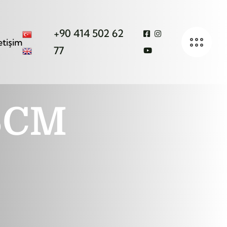
+90 414 502 62
letişim
77
6CM